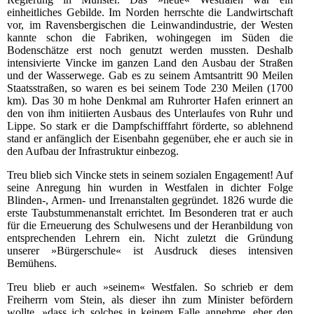
einheitliches Gebilde. Im Norden herrschte die Landwirtschaft
vor, im Ravensbergischen die Leinwandindustrie, der Westen
kannte schon die Fabriken, wohingegen im Süden die
Bodenschätze erst noch genutzt werden mussten. Deshalb
intensivierte Vincke im ganzen Land den Ausbau der Straßen
und der Wasserwege. Gab es zu seinem Amtsantritt 90 Meilen
Staatsstraßen, so waren es bei seinem Tode 230 Meilen (1700
km). Das 30 m hohe Denkmal am Ruhrorter Hafen erinnert an
den von ihm initiierten Ausbaus des Unterlaufes von Ruhr und
Lippe. So stark er die Dampfschifffahrt förderte, so ablehnend
stand er anfänglich der Eisenbahn gegenüber, ehe er auch sie in
den Aufbau der Infrastruktur einbezog.
Treu blieb sich Vincke stets in seinem sozialen Engagement! Auf
seine Anregung hin wurden in Westfalen in dichter Folge
Blinden-, Armen- und Irrenanstalten gegründet. 1826 wurde die
erste Taubstummenanstalt errichtet. Im Besonderen trat er auch
für die Erneuerung des Schulwesens und der Heranbildung von
entsprechenden Lehrern ein. Nicht zuletzt die Gründung
unserer »Bürgerschule« ist Ausdruck dieses intensiven
Bemühens.
Treu blieb er auch »seinem« Westfalen. So schrieb er dem
Freiherrn vom Stein, als dieser ihn zum Minister befördern
wollte, »dass ich solches in keinem Falle annehme, eher den