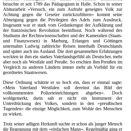
besuchte er seit 1789 das Pädagogium in Halle. Schon in seiner
Abiturarbeit »Versuch, ein zum Aufruhr geneigtes Volk zur
Achtung gegen die Gesetze zurückzuführen« kommt seine
Abneigung gegen die Privilegien des Adels zum Ausdruck.
Insgesamt war er stark vom Gedankengut der Aufklärung und
der französischen Revolution beeinflusst. Noch während des
Studiums der Rechtswissenschaften und der Kameralien (Staats-
und Finanzwesen) in Marburg, Erlangen und Göttingen
unternahm Ludwig zahlreiche Reisen innerhalb Deutschlands
und später auch ins Ausland. Die dort gesammelten Erfahrungen
weckten in ihm ein starkes Vaterlandsgefühl als Deutscher, mehr
aber noch als Westfale und Preuße. So erschien ihm Preußen im
Vergleich zu anderen Ländern immer mehr als Vorbild für ein
geordnetes Staatswesen.
Diese Ordnung schätzte er so hoch ein, dass er einmal sagte:
»Mein Vaterland Westfalen soll dereinst das Bild der
vollkommensten Polizeieinrichtungen abgeben«. Doch
wohlgemerkt, darin sah er nicht ein Instrument der
Unterdrückung des Volkes, sondern in den »preußischen
Tugenden« die einzige Möglichkeit, zum Wohle des Menschen
zu wirken.
Trotz seiner adligen Herkunft suchte er schon als junger Mensch
die Begegnung mit dem »einfachen Mann«. Regelmäßig ging er