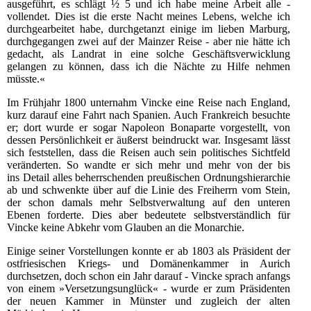
ausgeführt, es schlägt ½ 5 und ich habe meine Arbeit alle -
vollendet. Dies ist die erste Nacht meines Lebens, welche ich
durchgearbeitet habe, durchgetanzt einige im lieben Marburg,
durchgegangen zwei auf der Mainzer Reise - aber nie hätte ich
gedacht, als Landrat in eine solche Geschäftsverwicklung
gelangen zu können, dass ich die Nächte zu Hilfe nehmen
müsste.«
Im Frühjahr 1800 unternahm Vincke eine Reise nach England,
kurz darauf eine Fahrt nach Spanien. Auch Frankreich besuchte
er; dort wurde er sogar Napoleon Bonaparte vorgestellt, von
dessen Persönlichkeit er äußerst beindruckt war. Insgesamt lässt
sich feststellen, dass die Reisen auch sein politisches Sichtfeld
veränderten. So wandte er sich mehr und mehr von der bis
ins Detail alles beherrschenden preußischen Ordnungshierarchie
ab und schwenkte über auf die Linie des Freiherrn vom Stein,
der schon damals mehr Selbstverwaltung auf den unteren
Ebenen forderte. Dies aber bedeutete selbstverständlich für
Vincke keine Abkehr vom Glauben an die Monarchie.
Einige seiner Vorstellungen konnte er ab 1803 als Präsident der
ostfriesischen Kriegs- und Domänenkammer in Aurich
durchsetzen, doch schon ein Jahr darauf - Vincke sprach anfangs
von einem »Versetzungsunglück« - wurde er zum Präsidenten
der neuen Kammer in Münster und zugleich der alten