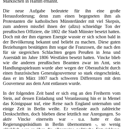
Märkischen in Hamm ernannt.
Die neue Aufgabe bedeutete für ihn eine große
Herausforderung; denn zum einen begegneten ihm als
Protestanten die katholischen Münsterländer mit viel Skepsis,
zum anderen missfiel ihnen der (allzu) schneidige Ton der
preußischen Offiziere, die 1802 die Stadt Münster besetzt hatten.
Doch mit der ihm eigenen Energie wusste er sich schon bald in
der Bevölkerung bekannt und beliebt zu machen. Diese guten
Beziehungen bestätigten ihm sogar die Franzosen, die nach den
für sie siegreichen Schlachten gegen Preußen in Jena und
Auerstädt im Jahre 1806 Westfalen besetzt hatten. Vincke blieb
wie die anderen preußischen Beamten zwar im Amt, sein
Handlungsspielraum wurde aber wegen der Oberaufsicht durch
einen französischen Generalgouverneur so stark eingeschränkt,
dass er im März 1807 nach schweren Differenzen mit dem
Gouverneur aus dem Amt entlassen wurde.
In der folgenden Zeit band er sich eng an den Freiherrn vom
Stein, auf dessen Einladung und Veranlassung hin er in Memel
das Königspaar traf, eine Reise nach England unternahm und
einige Zeit in Berlin weilte. Er verfasste auch zahlreiche
Denkschriften, doch blieben diese letztlich nur Anregungen. So
aktiv Vincke einerseits war - u.a. hatte er das
Regierungspräsidium in Berlin übernommen -, so wenig