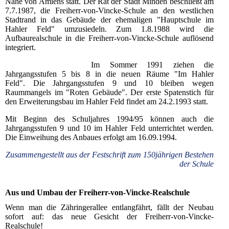
Nähe von Amiens statt. Der Rat der Stadt Minden beschließt am
7.7.1987, die Freiherr-von-Vincke-Schule an den westlichen
Stadtrand in das Gebäude der ehemaligen "Hauptschule im
Hahler Feld" umzusiedeln. Zum 1.8.1988 wird die
Aufbaurealschule in die Freiherr-von-Vincke-Schule auflösend
integriert.
Im Sommer 1991 ziehen die
Jahrgangsstufen 5 bis 8 in die neuen Räume "Im Hahler
Feld". Die Jahrgangsstufen 9 und 10 bleiben wegen
Raummangels im "Roten Gebäude". Der erste Spatenstich für
den Erweiterungsbau im Hahler Feld findet am 24.2.1993 statt.
Mit Beginn des Schuljahres 1994/95 können auch die
Jahrgangsstufen 9 und 10 im Hahler Feld unterrichtet werden.
Die Einweihung des Anbaues erfolgt am 16.09.1994.
Zusammengestellt aus der Festschrift zum 150jährigen Bestehen
der Schule
Aus und Umbau der Freiherr-von-Vincke-Realschule
Wenn man die Zähringerallee entlangfährt, fällt der Neubau
sofort auf: das neue Gesicht der Freiherr-von-Vincke-
Realschule!