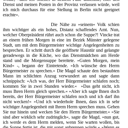
Dienst und meinen Posten in der Provinz verlassen würde, weil
ich mich durchaus für eine Stellung in Berlin nicht geeignet
erachte«.
Die Nähe zu »seinem« Volk schien
ihm wichtiger als ein hohes, Distanz schaffendes Amt. Nun,
welcher Oberpräsident rührt auch schon die Suppe?! Vincke trat
an einem frühen Morgen in eine im Bezirk Münster gelegene
Stadt, um mit dem Bürgermeister wichtige Angelegenheiten zu
besprechen. Er schritt durch die geöffnete Haustür und gelangte
geradewegs in die Küche, wo das Dienstmädchen am Herde
stand und die Morgensuppe bereitete. »Guten Morgen, mein
Kind« -, begann der Eintretende. »Ich wünsche den Herrn
Bürgermeister zu sprechen.« Die Magd schaute den bestaubten
Mann im schlichten Anzug verwundert an und sagte dann
schnippisch: »Ach was, der Herr Bürgermeister schlafen noch;
kommen Sie in zwei Stunden wieder.« »Das geht nicht, ich
muss Ihren Herrn gleich sprechen.« »Aber ich sagte Ihnen doch
bereits, der Herr Bürgermeister schlafen noch und ich darf ihn
nicht wecken!« »Und ich wiederhole Ihnen, dass ich in sehr
wichtiger Angelegenheit mit Ihrem Herrn sprechen muss. Gehen
Sie nur hinein und wecken Sie den Herrn Bürgermeister.« »Sie
sind aber wirklich sehr zudringlich«, sagte die Magd, »nun gut,
ich werde es dem Herrn melden, wenn Sie warten wollen, bis
die Suppe fertig ist, die mir sonst anbrennen würde.« »Wenn es