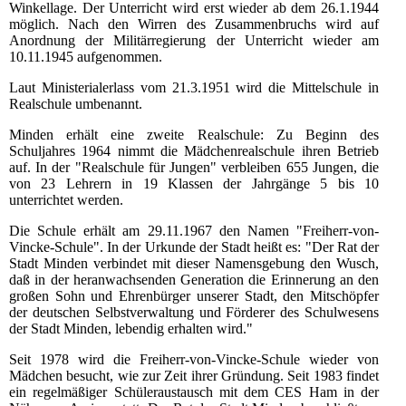
Winkellage. Der Unterricht wird erst wieder ab dem 26.1.1944
möglich. Nach den Wirren des Zusammenbruchs wird auf
Anordnung der Militärregierung der Unterricht wieder am
10.11.1945 aufgenommen.
Laut Ministerialerlass vom 21.3.1951 wird die Mittelschule in
Realschule umbenannt.
Minden erhält eine zweite Realschule: Zu Beginn des
Schuljahres 1964 nimmt die Mädchenrealschule ihren Betrieb
auf. In der "Realschule für Jungen" verbleiben 655 Jungen, die
von 23 Lehrern in 19 Klassen der Jahrgänge 5 bis 10
unterrichtet werden.
Die Schule erhält am 29.11.1967 den Namen "Freiherr-von-
Vincke-Schule". In der Urkunde der Stadt heißt es: "Der Rat der
Stadt Minden verbindet mit dieser Namensgebung den Wusch,
daß in der heranwachsenden Generation die Erinnerung an den
großen Sohn und Ehrenbürger unserer Stadt, den Mitschöpfer
der deutschen Selbstverwaltung und Förderer des Schulwesens
der Stadt Minden, lebendig erhalten wird."
Seit 1978 wird die Freiherr-von-Vincke-Schule wieder von
Mädchen besucht, wie zur Zeit ihrer Gründung. Seit 1983 findet
ein regelmäßiger Schüleraustausch mit dem CES Ham in der