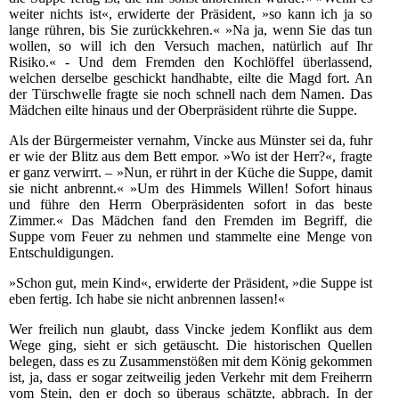
weiter nichts ist«, erwiderte der Präsident, »so kann ich ja so
lange rühren, bis Sie zurückkehren.« »Na ja, wenn Sie das tun
wollen, so will ich den Versuch machen, natürlich auf Ihr
Risiko.« - Und dem Fremden den Kochlöffel überlassend,
welchen derselbe geschickt handhabte, eilte die Magd fort. An
der Türschwelle fragte sie noch schnell nach dem Namen. Das
Mädchen eilte hinaus und der Oberpräsident rührte die Suppe.
Als der Bürgermeister vernahm, Vincke aus Münster sei da, fuhr
er wie der Blitz aus dem Bett empor. »Wo ist der Herr?«, fragte
er ganz verwirrt. – »Nun, er rührt in der Küche die Suppe, damit
sie nicht anbrennt.« »Um des Himmels Willen! Sofort hinaus
und führe den Herrn Oberpräsidenten sofort in das beste
Zimmer.« Das Mädchen fand den Fremden im Begriff, die
Suppe vom Feuer zu nehmen und stammelte eine Menge von
Entschuldigungen.
»Schon gut, mein Kind«, erwiderte der Präsident, »die Suppe ist
eben fertig. Ich habe sie nicht anbrennen lassen!«
Wer freilich nun glaubt, dass Vincke jedem Konflikt aus dem
Wege ging, sieht er sich getäuscht. Die historischen Quellen
belegen, dass es zu Zusammenstößen mit dem König gekommen
ist, ja, dass er sogar zeitweilig jeden Verkehr mit dem Freiherrn
vom Stein, den er doch so überaus schätzte, abbrach. In der