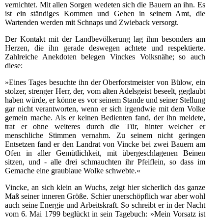
vernichtet. Mit allen Sorgen wedeten sich die Bauern an ihn. Es
ist ein ständiges Kommen und Gehen in seinem Amt, die
Wartenden werden mit Schnaps und Zwieback versorgt.
Der Kontakt mit der Landbevölkerung lag ihm besonders am
Herzen, die ihn gerade deswegen achtete und respektierte.
Zahlreiche Anekdoten belegen Vinckes Volksnähe; so auch
diese:
»Eines Tages besuchte ihn der Oberforstmeister von Bülow, ein
stolzer, strenger Herr, der, vom alten Adelsgeist beseelt, geglaubt
haben würde, er könne es vor seinem Stande und seiner Stellung
gar nicht verantworten, wenn er sich irgendwie mit dem Volke
gemein mache. Als er keinen Bedienten fand, der ihn meldete,
trat er ohne weiteres durch die Tür, hinter welcher er
menschliche Stimmen vernahm. Zu seinem nicht geringen
Entsetzen fand er den Landrat von Vincke bei zwei Bauern am
Ofen in aller Gemütlichkeit, mit übergeschlagenen Beinen
sitzen, und - alle drei schmauchten ihr Pfeiflein, so dass im
Gemache eine graublaue Wolke schwebte.«
Vincke, an sich klein an Wuchs, zeigt hier sicherlich das ganze
Maß seiner inneren Größe. Schier unerschöpflich war aber wohl
auch seine Energie und Arbeitskraft. So schreibt er in der Nacht
vom 6. Mai 1799 beglückt in sein Tagebuch: »Mein Vorsatz ist