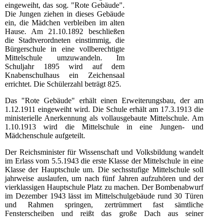
eingeweiht, das sog. "Rote Gebäude".
Die Jungen ziehen in dieses Gebäude
ein, die Mädchen verbleiben im alten
Hause. Am 21.10.1892 beschließen
die Stadtverordneten einstimmig, die
Bürgerschule in eine vollberechtigte
Mittelschule umzuwandeln. Im
Schuljahr 1895 wird auf dem
Knabenschulhaus ein Zeichensaal
errichtet. Die Schülerzahl beträgt 825.
Das "Rote Gebäude" erhält einen Erweiterungsbau, der am
1.12.1911 eingeweiht wird. Die Schule erhält am 17.3.1913 die
ministerielle Anerkennung als vollausgebaute Mittelschule. Am
1.10.1913 wird die Mittelschule in eine Jungen- und
Mädchenschule aufgeteilt.
Der Reichsminister für Wissenschaft und Volksbildung wandelt
im Erlass vom 5.5.1943 die erste Klasse der Mittelschule in eine
Klasse der Hauptschule um. Die sechsstufige Mittelschule soll
jahrweise auslaufen, um nach fünf Jahren aufzuhören und der
vierklassigen Hauptschule Platz zu machen. Der Bombenabwurf
im Dezember 1943 lässt im Mittelschulgebäude rund 30 Türen
und Rahmen springen, zertrümmert fast sämtliche
Fensterscheiben und reißt das große Dach aus seiner