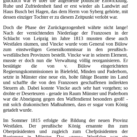
glücklich war er über die allgemeine politische Entwicklung.
Ruhe und Zufriedenheit fand er erst wieder als Landwirt auf
Haus Busch bei Hagen, das dem Herrn von Syberg gehörte, mit
dessen einziger Tochter er zu diesem Zeitpunkt verlobt war.
Doch die Phase der Zurückgezogenheit währte nicht lange!
Nach der vernichtenden Niederlage der Franzosen in der
Schlacht von Leipzig im Jahre 1813 mussten diese auch
Westfalen räumen, und Vincke wurde vom General von Bülow
zum einstweiligen Generalkommissar in den preußisch-
westfälischen Provinzen bestellt. Vincke war in seinem Element,
musste er doch nun die Verwaltung völlig reorganisieren. Er
bestätigte die von v. Bülow eingerichteten
Regierungskommissionen in Bielefeld, Minden und Paderborn,
setzte in Münster eine neue ein, holte fähige Beamte ins Land
und schaffte die von den Franzosen geschaffenen indirekten
Steuern ab. Dabei konnte Vincke auch sehr hart vorgehen; so
drohte er Deserteuren - gerade im Raum Münster und Paderborn
war die Abneigung gegen den Waffendienst besonders groß! -
mit solch drakonischen Maßnahmen, dass er sogar vom König
getadelt wurde.
Im Sommer 1815 erfolgte die Bildung der neuen Provinz
Westfalen. Der preußische König ernannte ihn zum
Oberpräsidenten und zugleich zum Chefpräsidenten der
Regierung in Münster. Das »neue« Westfalen war ein