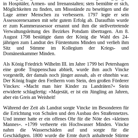
in Hospitäler, Armen- und Irrenanstalten; stets bemühte er sich,
Möglichkeiten zu finden, um Missstände zu beseitigen und die
Lage armer Menschen zu verbessern. 1797 legte er sein
Assessorenexamen mit sehr gutem Erfolg ab. Daraufhin wurde
er zum Kammerassessor ernannt und ihm die stellvertretende
Verwaltungsleitung des Bezirkes Potsdam übertragen. Am 8.
August 1798 bestätigte dann der König die Wahl des 24-
jährigen zum Landrat des Fürstentums Minden und verlieh ihm
Sitz und Stimme im Kollegium der Kriegs- und
Domänenkammer Minden.
Als König Friedrich Wilhelm III. im Jahre 1799 bei Petershagen
eine große Truppenschau abhielt, wurde ihm auch Vincke
vorgestellt, der damals noch jünger aussah, als er ohnehin war.
Der König fragte den Freiherrn vom Stein, den großen Förderer
Vinckes: »Macht man hier Kinder zu Landräten?« Stein
erwiderte schlagfertig: »Majestät, er ist ein Jüngling an Jahren,
aber ein Greis an Weisheit!
Während der Zeit als Landrat sorgte Vincke im Besonderen für
die Errichtung von Schulen und den Ausbau des Straßennetzes.
Und immer hatte er ein offenes Ohr für die Nöte des »kleinen
Mannes«. »1799 verheerte ein Hochwasser Minden. Vincke
nahm die Wasserschäden auf und sorgte für die
Geschädigten. 1800 wurde die Ernte durch anhaltende Stürme