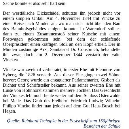
Sache konnte er also sehr hart sein.
Der westfälische Dickschädel schützte ihn jedoch nicht vor
einem simplen Unfall. Am 4. November 1844 trat Vincke zu
einer Reise nach Minden an, wo man sich nicht über den Bau
des Bahnhofsgebäudes einigen konnte. In Warendorf soll es
dann zu einem Zusammenstoß seiner Kutsche mit einem
Postwagen gekommen sein, bei dem der schlafende
Oberpräsident einen kräftigen Stoß an den Kopf erhielt. Der in
Minden zuständige Arzt, Sanitätsrat Dr. Consbruch, behandelte
ihn zwar, doch am 2. Dezember 1844 verstarb der »alte
Vincke«.
Vincke war zweimal verheiratet, in erster Ehe mit Eleonore von
Syberg, die 1826 verstarb. Aus dieser Ehe gingen zwei Söhne
hervor; Georg wurde ein engagierter Parlamentarier, Gisbert als
Dichter und Schriftsteller bekannt. Aus seiner zweiten Ehe mit
Luise von Hohnhorst stammen mehrere Töchter. Das Geschlecht
der Vinckes lebt noch heute weiter auf dem Schloss Ostenwalde
bei Melle. Das Grab des Freiherrn Friedrich Ludwig Wilhelm
Philipp Vincke findet man jedoch auf dem Gut Haus Busch bei
Hagen.
Quelle: Reinhard Tschapke in der Festschrift zum 150jährigen
Bestehen der Schule