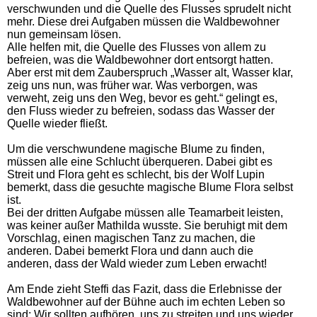
verschwunden und die Quelle des Flusses sprudelt nicht
mehr. Diese drei Aufgaben müssen die Waldbewohner
nun gemeinsam lösen.
Alle helfen mit, die Quelle des Flusses von allem zu
befreien, was die Waldbewohner dort entsorgt hatten.
Aber erst mit dem Zauberspruch „Wasser alt, Wasser klar,
zeig uns nun, was früher war. Was verborgen, was
verweht, zeig uns den Weg, bevor es geht.“ gelingt es,
den Fluss wieder zu befreien, sodass das Wasser der
Quelle wieder fließt.
Um die verschwundene magische Blume zu finden,
müssen alle eine Schlucht überqueren. Dabei gibt es
Streit und Flora geht es schlecht, bis der Wolf Lupin
bemerkt, dass die gesuchte magische Blume Flora selbst
ist.
Bei der dritten Aufgabe müssen alle Teamarbeit leisten,
was keiner außer Mathilda wusste. Sie beruhigt mit dem
Vorschlag, einen magischen Tanz zu machen, die
anderen. Dabei bemerkt Flora und dann auch die
anderen, dass der Wald wieder zum Leben erwacht!
Am Ende zieht Steffi das Fazit, dass die Erlebnisse der
Waldbewohner auf der Bühne auch im echten Leben so
sind: Wir sollten aufhören, uns zu streiten und uns wieder