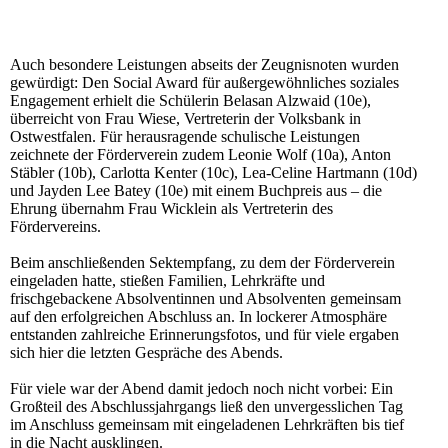
Auch besondere Leistungen abseits der Zeugnisnoten wurden
gewürdigt: Den Social Award für außergewöhnliches soziales
Engagement erhielt die Schülerin Belasan Alzwaid (10e),
überreicht von Frau Wiese, Vertreterin der Volksbank in
Ostwestfalen. Für herausragende schulische Leistungen
zeichnete der Förderverein zudem Leonie Wolf (10a), Anton
Stäbler (10b), Carlotta Kenter (10c), Lea-Celine Hartmann (10d)
und Jayden Lee Batey (10e) mit einem Buchpreis aus – die
Ehrung übernahm Frau Wicklein als Vertreterin des
Fördervereins.
Beim anschließenden Sektempfang, zu dem der Förderverein
eingeladen hatte, stießen Familien, Lehrkräfte und
frischgebackene Absolventinnen und Absolventen gemeinsam
auf den erfolgreichen Abschluss an. In lockerer Atmosphäre
entstanden zahlreiche Erinnerungsfotos, und für viele ergaben
sich hier die letzten Gespräche des Abends.
Für viele war der Abend damit jedoch noch nicht vorbei: Ein
Großteil des Abschlussjahrgangs ließ den unvergesslichen Tag
im Anschluss gemeinsam mit eingeladenen Lehrkräften bis tief
in die Nacht ausklingen.