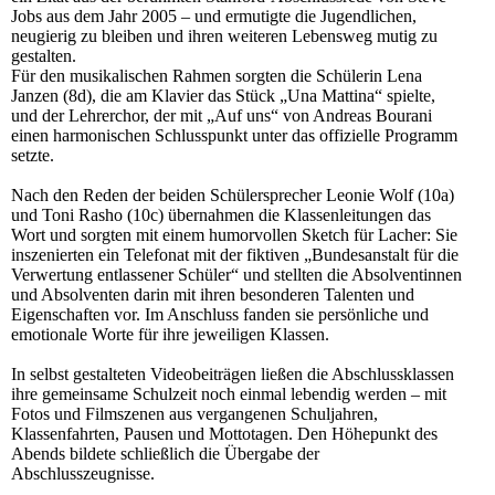
Jobs aus dem Jahr 2005 – und ermutigte die Jugendlichen,
neugierig zu bleiben und ihren weiteren Lebensweg mutig zu
gestalten.
Für den musikalischen Rahmen sorgten die Schülerin Lena
Janzen (8d), die am Klavier das Stück „Una Mattina“ spielte,
und der Lehrerchor, der mit „Auf uns“ von Andreas Bourani
einen harmonischen Schlusspunkt unter das offizielle Programm
setzte.
Nach den Reden der beiden Schülersprecher Leonie Wolf (10a)
und Toni Rasho (10c) übernahmen die Klassenleitungen das
Wort und sorgten mit einem humorvollen Sketch für Lacher: Sie
inszenierten ein Telefonat mit der fiktiven „Bundesanstalt für die
Verwertung entlassener Schüler“ und stellten die Absolventinnen
und Absolventen darin mit ihren besonderen Talenten und
Eigenschaften vor. Im Anschluss fanden sie persönliche und
emotionale Worte für ihre jeweiligen Klassen.
In selbst gestalteten Videobeiträgen ließen die Abschlussklassen
ihre gemeinsame Schulzeit noch einmal lebendig werden – mit
Fotos und Filmszenen aus vergangenen Schuljahren,
Klassenfahrten, Pausen und Mottotagen. Den Höhepunkt des
Abends bildete schließlich die Übergabe der
Abschlusszeugnisse.