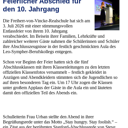
Feierlicher Abschied für
den 10. Jahrgang
Die Freiherr-von-Vincke-Realschule hat sich am
3. Juli 2026 mit einer stimmungsvollen
Entlassfeier von ihrem 10. Jahrgang
verabschiedet. Im Beisein ihrer Familien, Lehrkräfte und
zahlreicher weiterer Gäste nahmen die Schülerinnen und Schüler
ihre Abschlusszeugnisse in der festlich geschmückten Aula des
Leo-Sympher-Berufskollegs entgegen.
Schon vor Beginn der Feier hatten sich die fünf
Abschlussklassen mit ihren Klassenleitungen zu den letzten
offiziellen Klassenfotos versammelt – festlich gekleidet in
Anzügen und Abendkleidern stimmten sich die Jugendlichen so
auf ihren besonderen Tag ein. Um 17 Uhr zogen die Klassen
unter großem Applaus der Gäste in die Aula ein und läuteten
damit den offiziellen Teil des Abends ein.
Schulleiterin Frau Urban stellte den Abend in ihrer
Begrüßungsrede unter das Motto „Stay hungry. Stay foolish.“ –
ein Zitat aus der berühmten Stanford-Abschlussrede von Steve