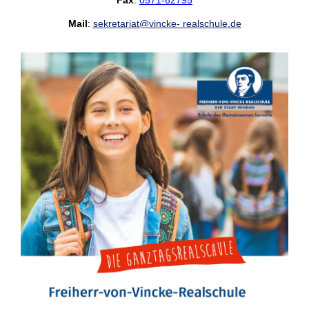
Fax
:
0571-62795
Mail
:
sekretariat@vincke- realschule.de