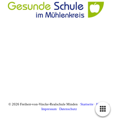
© 2026 Freiherr-von-Vincke-Realschule Minden ·
Startseite
·
Kontakt
·
Impressum
·
Datenschutz