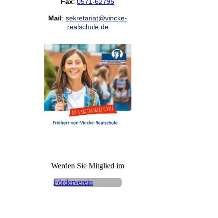
Fax
:
0571-62795
Mail
:
sekretariat@vincke-
realschule.de
Werden Sie Mitglied im
Förderverein