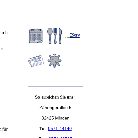
urch
er
So
erreichen Sie uns:
Zähringerallee 5
32425 Minden
Tel
:
0571-44140
 für