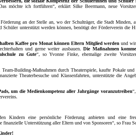
verbessern, die soziale Kompetenz der Schülerinnen und Schüler
Das möchte ich fortführen“, erklärt Silke Beermann, neue Vorsitz
 Förderung an der Stelle an, wo der Schulträger, die Stadt Minden, au
Schüler unterstützt werden können, benötigt der Förderverein die Hil
 halben Kaffee pro Monat können Eltern Mitglied werden
und wir
frechterhalten und gerne weiter ausbauen.
Die Maßnahmen kommen
alschule zu Gute
“, so Yvonne Finke, ehemalige zweite Vorsitze
rein Team-Building-Maßnahmen durch Theaterspiele, kaufte Pokale und
nanzierte Theaterbesuche und Klassenfahrten, unterstützte die Ange
Pads, um die Medienkompetenz aller Jahrgänge voranzutreiben
“
rvereins.
en Kindern eine persönliche Förderung anbieten und eine freu
 finanzielle Unterstützung aller Eltern und von Sponsoren“, so Frau S
Kinder!