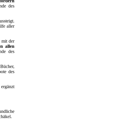
 fördern
ende des
ssteigt.
fe aller
 mit der
 allen
nde des
 Bücher,
bote des
, ergänzt
ndliche
chäkel.