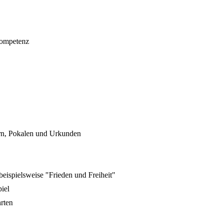
kompetenz
rn, Pokalen und Urkunden
eispielsweise "Frieden und Freiheit"
iel
hrten