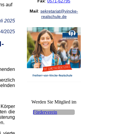
Fax
:
0571-62795
ns auf
Mail
:
sekretariat@vincke-
realschule.de
li 2025
24/2025
l-
nnenden
erzlich
selnden
Werden Sie Mitglied im
 Körper
ten die
Förderverein
sterung
en.
 vierte