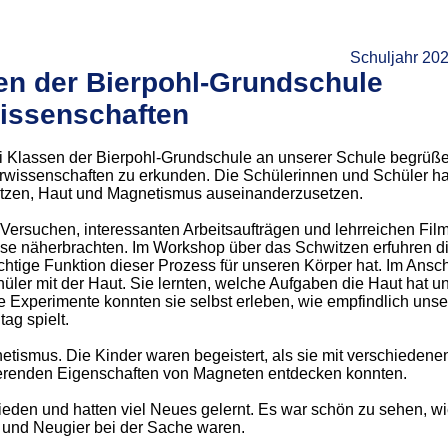
Schuljahr 20
en der Bierpohl-Grundschule
wissenschaften
i Klassen der Bierpohl-Grundschule an unserer Schule begrüß
rwissenschaften zu erkunden. Die Schülerinnen und Schüler ha
itzen, Haut und Magnetismus auseinanderzusetzen.
Versuchen, interessanten Arbeitsaufträgen und lehrreichen Film
ise näherbrachten. Im Workshop über das Schwitzen erfuhren d
htige Funktion dieser Prozess für unseren Körper hat. Im Ansc
üler mit der Haut. Sie lernten, welche Aufgaben die Haut hat u
e Experimente konnten sie selbst erleben, wie empfindlich unse
ag spielt.
tismus. Die Kinder waren begeistert, als sie mit verschiedene
nierenden Eigenschaften von Magneten entdecken konnten.
eden und hatten viel Neues gelernt. Es war schön zu sehen, wi
 und Neugier bei der Sache waren.