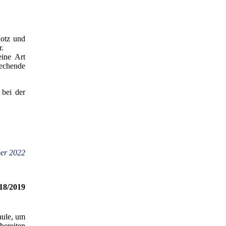
lotz und
r.
ine Art
rechende
 bei der
er 2022
18/2019
hule, um
bereiten