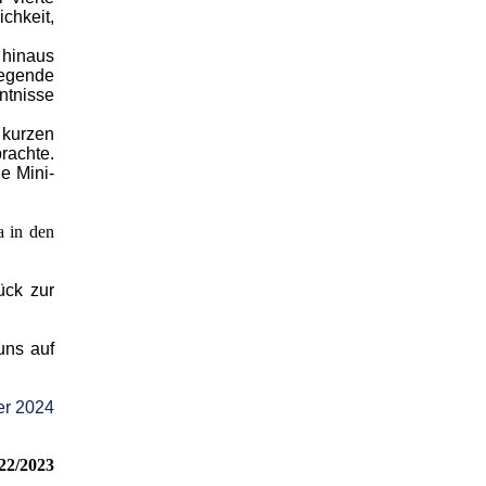
hkeit,
 hinaus
regende
ntnisse
 kurzen
rachte.
e Mini-
a in den
ück zur
uns auf
r 2024
22/2023