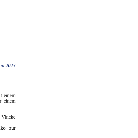
ni 2023
it einem
r einem
e Vincke
hko zur