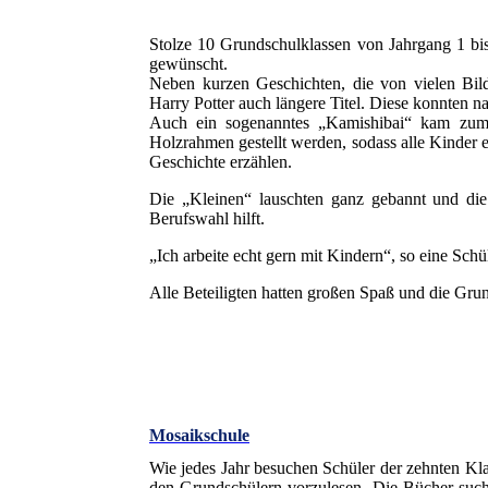
Stolze 10 Grundschulklassen von Jahrgang 1 bis
gewünscht.
Neben kurzen Geschichten, die von vielen Bil
Harry Potter auch längere Titel. Diese konnten n
Auch ein sogenanntes „Kamishibai“ kam zum E
Holzrahmen gestellt werden, sodass alle Kinder e
Geschichte erzählen.
Die „Kleinen“ lauschten ganz gebannt und die
Berufswahl hilft.
„Ich arbeite echt gern mit Kindern“, so eine Schül
Alle Beteiligten hatten großen Spaß und die Grun
Mosaikschule
Wie jedes Jahr besuchen Schüler der zehnten Kl
den Grundschülern vorzulesen. Die Bücher suchen