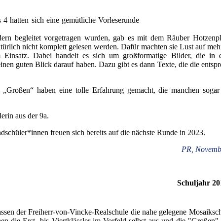
 4 hatten sich eine gemütliche Vorleserunde
dern begleitet vorgetragen wurden, gab es mit dem Räuber Hotzenp
atürlich nicht komplett gelesen werden. Dafür machten sie Lust auf meh
insatz. Dabei handelt es sich um großformatige Bilder, die in e
inen guten Blick darauf haben. Dazu gibt es dann Texte, die die entsp
 „Großen“ haben eine tolle Erfahrung gemacht, die manchen sogar
erin aus der 9a.
dschüler*innen freuen sich bereits auf die nächste Runde in 2023.
PR, Novemb
Schuljahr 20
assen der Freiherr-von-Vincke-Realschule die nahe gelegene Mosaiksc
 die Erst- bis Viertklässler im Vorfeld selbst aus und die "Großen" 