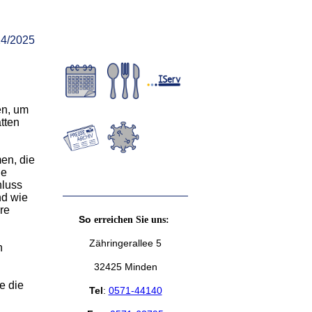
24/2025
en, um
tten
en, die
ie
hluss
nd wie
re
So
erreichen Sie uns:
Zähringerallee 5
n
32425 Minden
e die
Tel
:
0571-44140