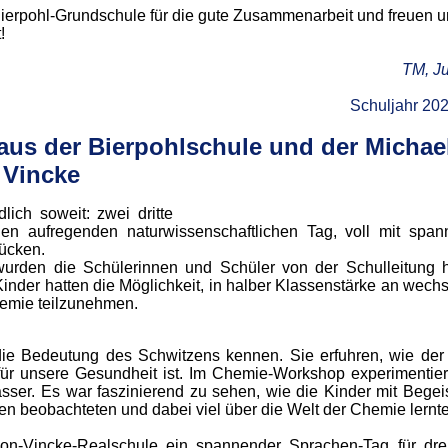
Bierpohl-Grundschule für die gute Zusammenarbeit und freuen u
!
TM, Ju
Schuljahr 20
aus der Bierpohlschule und der Michae
 Vincke
ich soweit: zwei dritte
nen aufregenden naturwissenschaftlichen Tag, voll mit spa
ücken.
rden die Schülerinnen und Schüler von der Schulleitung h
Kinder hatten die Möglichkeit, in halber Klassenstärke an wech
emie teilzunehmen.
die Bedeutung des Schwitzens kennen. Sie erfuhren, wie der
für unsere Gesundheit ist. Im Chemie-Workshop experimentier
ser. Es war faszinierend zu sehen, wie die Kinder mit Begei
n beobachteten und dabei viel über die Welt der Chemie lernt
n-Vincke-Realschule ein spannender Sprachen-Tag für drei