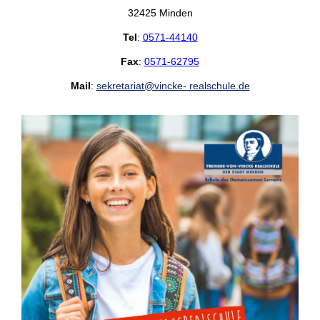
32425 Minden
Tel
:
0571-44140
Fax
:
0571-62795
Mail
:
sekretariat@vincke- realschule.de