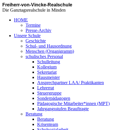
Freiherr-von-Vincke-Realschule
Die Ganztagsrealschule in Minden
HOME
Termine
Presse-Archiv
Unsere Schule
Geschichte
Schul- und Hausordnung
Menschen (Organigramm)
schulisches Personal
Schulleitung
Kollegium
Sekretariat
Hausmeister
Ansprechpartner LAA/ Praktikanten
Lehrerrat
Steuergruppe
Sonderpädagogen
Pädagogische Mitarbeiter*innen (MPT)
Jahrgangsstufen Beauftragte
Beratung
Beratung
Krisenteam
Schulsozialarbeit