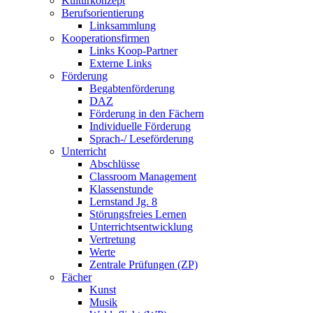
Kulturkonzept
Berufsorientierung
Linksammlung
Kooperationsfirmen
Links Koop-Partner
Externe Links
Förderung
Begabtenförderung
DAZ
Förderung in den Fächern
Individuelle Förderung
Sprach-/ Leseförderung
Unterricht
Abschlüsse
Classroom Management
Klassenstunde
Lernstand Jg. 8
Störungsfreies Lernen
Unterrichtsentwicklung
Vertretung
Werte
Zentrale Prüfungen (ZP)
Fächer
Kunst
Musik