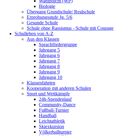
Wahlpflicht (WP)
Biologie
Übergang Grundschule/ Realschule
Erprobungsstufe Jg. 5/6
Gesunde Schule
Schule ohne Rassismus - Schule mit Courage
Schulleben von A-Z
Aus den Klassen
Sprachfördergruppe
Jahrgang 5
Jahrgang 6
Jahrgang 7
Jahrgang 8
Jahrgang 9
Jahrgang 10
Klassenfahrten
Kooperation mit anderen Schulen
Sport und Wettkämpfe
24h-Spendenlauf
Community-Dance
Fußball-Turnier
Handball
Leichtathletik
Skiexkursion
Völkerballturnier