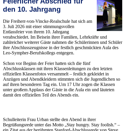
Feierlicher Abschied für
den 10. Jahrgang
Die Freiherr-von-Vincke-Realschule hat sich am
3. Juli 2026 mit einer stimmungsvollen
Entlassfeier von ihrem 10. Jahrgang
verabschiedet. Im Beisein ihrer Familien, Lehrkräfte und
zahlreicher weiterer Gäste nahmen die Schülerinnen und Schüler
ihre Abschlusszeugnisse in der festlich geschmückten Aula des
Leo-Sympher-Berufskollegs entgegen.
Schon vor Beginn der Feier hatten sich die fünf
Abschlussklassen mit ihren Klassenleitungen zu den letzten
offiziellen Klassenfotos versammelt – festlich gekleidet in
Anzügen und Abendkleidern stimmten sich die Jugendlichen so
auf ihren besonderen Tag ein. Um 17 Uhr zogen die Klassen
unter großem Applaus der Gäste in die Aula ein und läuteten
damit den offiziellen Teil des Abends ein.
Schulleiterin Frau Urban stellte den Abend in ihrer
Begrüßungsrede unter das Motto „Stay hungry. Stay foolish.“ –
ein Zitat aus der berühmten Stanford-Abschlussrede von Steve