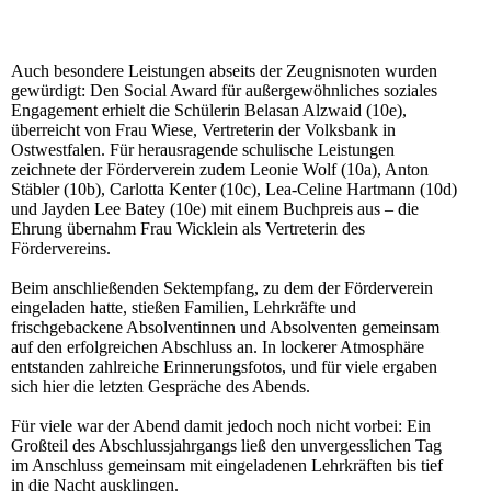
Auch besondere Leistungen abseits der Zeugnisnoten wurden
gewürdigt: Den Social Award für außergewöhnliches soziales
Engagement erhielt die Schülerin Belasan Alzwaid (10e),
überreicht von Frau Wiese, Vertreterin der Volksbank in
Ostwestfalen. Für herausragende schulische Leistungen
zeichnete der Förderverein zudem Leonie Wolf (10a), Anton
Stäbler (10b), Carlotta Kenter (10c), Lea-Celine Hartmann (10d)
und Jayden Lee Batey (10e) mit einem Buchpreis aus – die
Ehrung übernahm Frau Wicklein als Vertreterin des
Fördervereins.
Beim anschließenden Sektempfang, zu dem der Förderverein
eingeladen hatte, stießen Familien, Lehrkräfte und
frischgebackene Absolventinnen und Absolventen gemeinsam
auf den erfolgreichen Abschluss an. In lockerer Atmosphäre
entstanden zahlreiche Erinnerungsfotos, und für viele ergaben
sich hier die letzten Gespräche des Abends.
Für viele war der Abend damit jedoch noch nicht vorbei: Ein
Großteil des Abschlussjahrgangs ließ den unvergesslichen Tag
im Anschluss gemeinsam mit eingeladenen Lehrkräften bis tief
in die Nacht ausklingen.