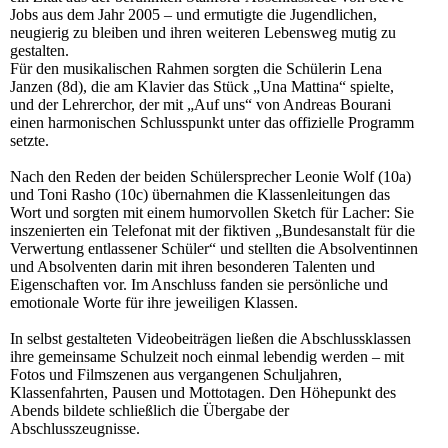
Jobs aus dem Jahr 2005 – und ermutigte die Jugendlichen,
neugierig zu bleiben und ihren weiteren Lebensweg mutig zu
gestalten.
Für den musikalischen Rahmen sorgten die Schülerin Lena
Janzen (8d), die am Klavier das Stück „Una Mattina“ spielte,
und der Lehrerchor, der mit „Auf uns“ von Andreas Bourani
einen harmonischen Schlusspunkt unter das offizielle Programm
setzte.
Nach den Reden der beiden Schülersprecher Leonie Wolf (10a)
und Toni Rasho (10c) übernahmen die Klassenleitungen das
Wort und sorgten mit einem humorvollen Sketch für Lacher: Sie
inszenierten ein Telefonat mit der fiktiven „Bundesanstalt für die
Verwertung entlassener Schüler“ und stellten die Absolventinnen
und Absolventen darin mit ihren besonderen Talenten und
Eigenschaften vor. Im Anschluss fanden sie persönliche und
emotionale Worte für ihre jeweiligen Klassen.
In selbst gestalteten Videobeiträgen ließen die Abschlussklassen
ihre gemeinsame Schulzeit noch einmal lebendig werden – mit
Fotos und Filmszenen aus vergangenen Schuljahren,
Klassenfahrten, Pausen und Mottotagen. Den Höhepunkt des
Abends bildete schließlich die Übergabe der
Abschlusszeugnisse.