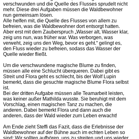
verschwunden und die Quelle des Flusses sprudelt nicht
mehr. Diese drei Aufgaben müssen die Waldbewohner
nun gemeinsam lösen.
Alle helfen mit, die Quelle des Flusses von allem zu
befreien, was die Waldbewohner dort entsorgt hatten.
Aber erst mit dem Zauberspruch „Wasser alt, Wasser klar,
zeig uns nun, was früher war. Was verborgen, was
verweht, zeig uns den Weg, bevor es geht.“ gelingt es,
den Fluss wieder zu befreien, sodass das Wasser der
Quelle wieder fließt.
Um die verschwundene magische Blume zu finden,
müssen alle eine Schlucht überqueren. Dabei gibt es
Streit und Flora geht es schlecht, bis der Wolf Lupin
bemerkt, dass die gesuchte magische Blume Flora selbst
ist.
Bei der dritten Aufgabe müssen alle Teamarbeit leisten,
was keiner außer Mathilda wusste. Sie beruhigt mit dem
Vorschlag, einen magischen Tanz zu machen, die
anderen. Dabei bemerkt Flora und dann auch die
anderen, dass der Wald wieder zum Leben erwacht!
Am Ende zieht Steffi das Fazit, dass die Erlebnisse der
Waldbewohner auf der Bühne auch im echten Leben so
sind: Wir sollten aufhören, uns zu streiten und uns wieder