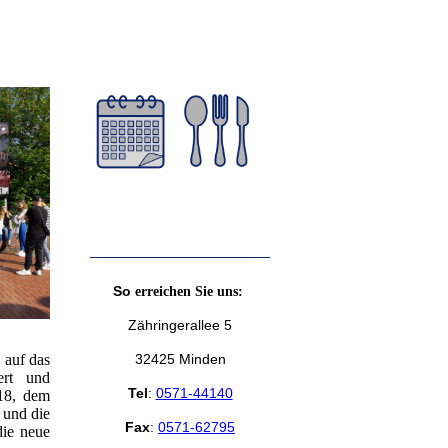
So
erreichen Sie uns:
Zähringerallee 5
 auf das
32425 Minden
ert und
Tel
:
0571-44140
.18, dem
 und die
Fax
:
0571-62795
die neue