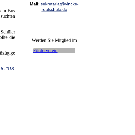
Mail
:
sekretariat@vincke-
realschule.de
 dem Bus
suchten
Schüler
llte die
Werden Sie Mitglied im
Förderverein
oßzügige
li 2018