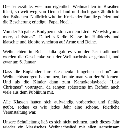
Die 5a erzählte, wie man eigentlich Weihnachten in Brasilien
feiert, so weit weg von Deutschland und doch ganz ähnlich in
den Bräuchen. Natürlich wird im Kreise der Familie gefeiert und
die Bescherung erledigt "Papai Noel".
Von der 5b gab es Bodypercussion zu dem Lied "We wish you a
merry christmas". Dabei saß die Klasse im Halbkreis und
klatschte und klopfte synchron auf Arme und Beine.
Weihnachten in Bella Italia gab es von der 5c: traditionell
werden die Geschenke von der Weihnachtshexe gebracht, und
zwar am 6. Januar.
Dass die Engländer ihre Geschenke hingehen "schon" am
Weihnachtsmorgen bekommen, konnte man von der 5d lernen.
Und als die Kinder dann zum Karaokeplayback "Last
Christmas" vortrugen, da sangen spätestens im Refrain auch
viele aus dem Publikum mit.
Alle Klassen hatten sich aufwändig vorbereitet und fleißig
geübt, sodass es wie jedes Jahr eine schöne, feierliche
Veranstaltung war.
Unsere Schulleitung ließ es sich nicht nehmen, auch dieses Jahr
wieder ein klassisches Weihnachtslied mit allen gemeinsam