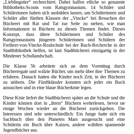
„Lieblingstier“ recherchiert. Dabei halfen etliche so genannte
Bibliotheks-Scouts vom Ratsgymnasium. 14 Schüler und
Schülerinnen haben sich ausbilden lassen, um Schülerinnen und
Schüler aller fünften Klassen der „Vincke“ bei Besuchen der
Bücherei mit Rat und Tat zur Seite zu stehen, wie man
Informationen in Büchern zu diesen Themen findet. Dieses
Konzept, dass ältere Schülerinnen und Schüler des
Ratsgymnasiums jüngeren Schülerinnen und Schülern der
Freiherr-von-Vincke-Realschule bei der Buch-Recherche in der
Stadtbibliothek helfen, ist laut Stadtbücherei einzigartig in der
Mindener Schullandschaft.
Die Klasse 5b arbeitete sich an dem Vormittag durch
Bücherregale und wälzte Bücher, um mehr über ihre Themen zu
erfahren. Danach hatten die Kinder noch Zeit, in der Bücherei
zu stöbern. Die Fünftklässler konnten sich jeder ein Buch
aussuchen und in eine blaue Bücherkiste legen.
Diese Kiste liefert die Stadtbücherei später an die Schule und die
Kinder können dort in „ihren“ Büchern weiterlesen, bevor sie
einige Wochen wieder an die Bücherei zurückgehen. Die
Interessen sind sehr unterschiedlich: Ein Junge hatte sich ein
Sachbuch über den Planeten Mars ausgesucht und eine
Schülerin ein Buch über Katzen, andere wählten spannende
Jugendbücher aus.