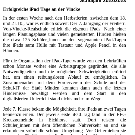
Schuljahr 2022/2023
Erfolgreiche iPad-Tage an der Vincke
In der ersten Woche nach den Herbstferien, zwischen dem 18.
und 21.10., war es endlich soweit: Der 7. Jahrgang der Freiherr-
Von-Vincke-Realschule erhielt die eigenen iPads. Nach einer
langen Planungsphase und vielen gemeisterten Hürden hielten
die etwa 125 Schüler_innen an den sogenannten iPad-Tagen
ihre iPads samt Hülle mit Tastatur und Apple Pencil in den
Händen.
Für die Organisation der iPad-Tage wurde von den Lehrkräften
schon Monate vorher eine Arbeitsgruppe gegründet, die alle
Notwendigkeiten und die möglichen Schwierigkeiten erörtert
hat, um einen reibungslosen Ablauf zu ermöglichen. In
Zusammenarbeit mit dem Förderverein der Schule und der
Schul-IT der Stadt Minden konnten dann auch die letzten
Hindernisse bewältigt werden und dem Start in den
digitalisierten Unterricht stand nichts mehr im Wege.
Jede 7. Klasse bekam die Möglichkeit, ihre iPads an zwei Tagen
kennenzulernen. Der jeweils erste iPad-Tag fand in der EFG
Kreuzgemeinde in Eickhorst statt. Dort reisten die
Schüler_innen mit dem öffentlichen Nahverkehr an und sie
erkundeten sofort die schöne Umgebung. Vor Ort erhielten sie