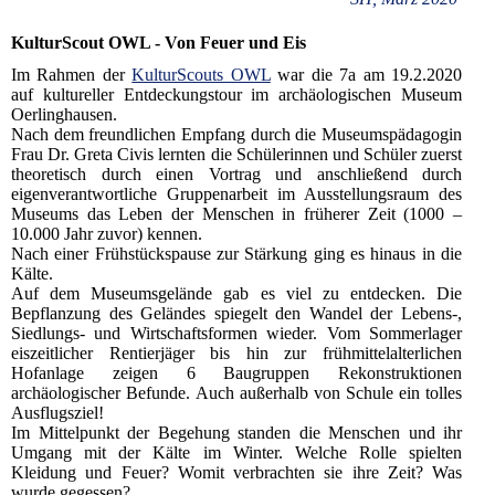
KulturScout OWL - Von Feuer und Eis
Im Rahmen der
KulturScouts OWL
war die 7a am 19.2.2020
auf kultureller Entdeckungstour im archäologischen Museum
Oerlinghausen.
Nach dem freundlichen Empfang durch die Museumspädagogin
Frau Dr. Greta Civis lernten die Schülerinnen und Schüler zuerst
theoretisch durch einen Vortrag und anschließend durch
eigenverantwortliche Gruppenarbeit im Ausstellungsraum des
Museums das Leben der Menschen in früherer Zeit (1000 –
10.000 Jahr zuvor) kennen.
Nach einer Frühstückspause zur Stärkung ging es hinaus in die
Kälte.
Auf dem Museumsgelände gab es viel zu entdecken. Die
Bepflanzung des Geländes spiegelt den Wandel der Lebens-,
Siedlungs- und Wirtschaftsformen wieder. Vom Sommerlager
eiszeitlicher Rentierjäger bis hin zur frühmittelalterlichen
Hofanlage zeigen 6 Baugruppen Rekonstruktionen
archäologischer Befunde. Auch außerhalb von Schule ein tolles
Ausflugsziel!
Im Mittelpunkt der Begehung standen die Menschen und ihr
Umgang mit der Kälte im Winter. Welche Rolle spielten
Kleidung und Feuer? Womit verbrachten sie ihre Zeit? Was
wurde gegessen?