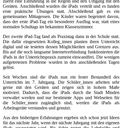
zuerst eine Einführung in die Regeln und den Umgang mit den
Geräten. Anschließend wurden die iPads verteilt und es fanden
erste praktische Übungen statt. Abschließend gab es ein
gemeinsames Mittagessen. Die Kinder waren begeistert davon,
dass der erste iPad-Tag ein besonderer Ausflug war, statt eines
normalen Schultags im bekannten Klassenzimmer.
Der zweite iPad-Tag fand als Praxistag dann in der Schule statt.
Die dafür eingesetzten Kolleg_innen planten ihren Unterricht
digital und sie testeten dessen Möglichkeiten und Grenzen aus.
Bis auf die noch langsame Internetverbindung funktionierten die
iPads in der Unterrichtspraxis zumeist einwandfrei. Die wenigen
aufgetretenen Probleme wurden in den anschließenden Tagen
gelöst.
Seit Wochen sind die iPads nun ein fester Bestandteil des
Unterrichts im 7. Jahrgang. Die Schüler_innen arbeiten sehr
gerne mit den Geräten und zeigen sich in hohem Maße
motiviert. Dadurch, dass die iPads durch die Stadt Minden
verwaltet werden und nur bestimmte Apps und Webseiten für
die Schüler_innen zugänglich sind, werden die iPads als
Arbeitsgeräte verstanden und genutzt.
Aus den bisherigen Erfahrungen ergeben sich schon jetzt Ideen
für das nächste Jahr, wenn der nächste Jahrgang mit den eigenen
iPads ausgestattet wird. Bis dahin testen die Lehrkräfte und